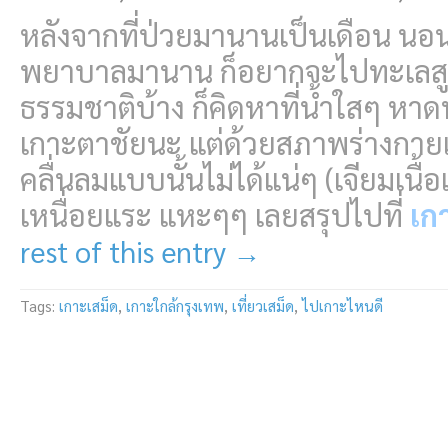
หลังจากที่ป่วยมานานเป็นเดือน นอนอย
พยาบาลมานาน ก็อยากจะไปทะเลส
ธรรมชาติบ้าง ก็คิดหาที่น้ำใสๆ ห
เกาะตาชัยนะ แต่ด้วยสภาพร่างกายแล
คลื่นลมแบบนั้นไม่ได้แน่ๆ (เจียมเนื้อ
เหนื่อยแระ แหะๆๆ เลยสรุปไปที่
เก
rest of this entry →
Tags:
เกาะเสม็ด
,
เกาะใกล้กรุงเทพ
,
เที่ยวเสม็ด
,
ไปเกาะไหนดี