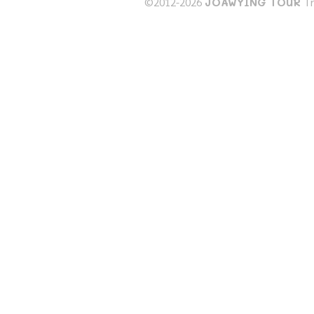
©2012-2026
JOAWYING TOUR
Tr