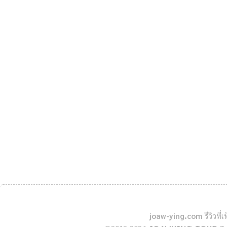
joaw-ying.com
รีวิวที