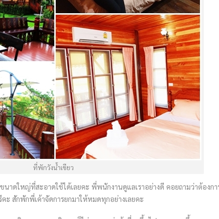
ที่พักวังน้ำเขียว
อนขนาดใหญ่ที่สะอาดใช้ได้เลยคะ พี่พนักงานดูแลเราอย่างดี คอยถามว่าต้องก
ฟรีคะ สักพักพี่เค้าจัดการยกมาให้หมดทุกอย่างเลยคะ