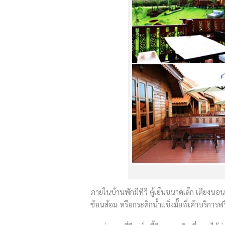
ภายในบ้านพักมีทีวี ตู้เย็นขนาดเล็ก เตียงน
ช้อนส้อม หรือกระติกน้ำแข็งมั๊ยพี่เค้าบริการ