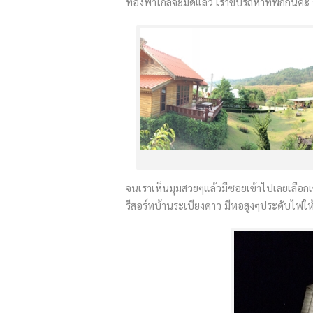
ท้องฟ้าใกล้จะมืดแล้ว เราขับรถหาที่พักกัน
จนเราเห็นมุมสวยๆแล้วมีซอยเข้าไปเลยเลือกเข
รีสอร์ทบ้านระเบียงดาว มีหอสูงๆประดับไฟให้ผู้