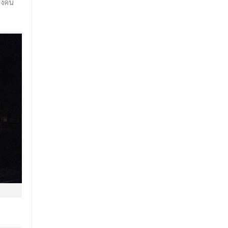
างคืน