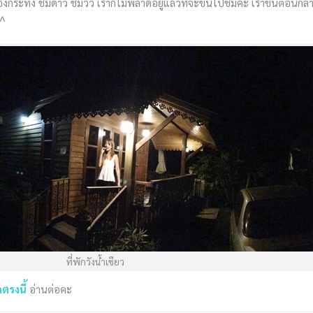
้ส่องกระทิง ชมดาว ชมวิว เราก็ไม่พลาดอยู่แล้วที่จะขึ้นไปชมคะ เราขึ้นตอนกล
^^
ที่พักวังน้ำเขียว
กตรงนี้
อ่านต่อคะ