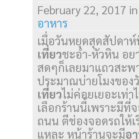
February 22, 2017
i
อาหาร
เมื่อวันหยุดสุดสัปดาห
เที่ยว
ชะอำ-หัวหิน อยา
สดๆก็เลยมาแถวสะพา
ประมาณบ่ายโมงของวัน
เที่ยว
ไม่ค่อยเยอะเท่าไห
เลือกร้านนี้เพราะมีที่จ
ถนน ตีช่องจอดรถให้เร
แหละ หน้าร้านจะมี
อา