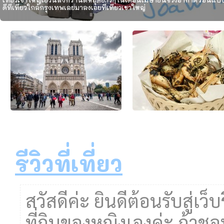
ดีที่เที่ยวใกล้กรุงเทพเลยมาลงเอยที่เที่ยวเขาใหญ่
Notre Dame Cathedral มหาวิหาร
ไปชิมกุ้งเผาอยุธยา เนื้อเด้ง
กลางกรุงปารีส
หัวกุ้งมันเน้นๆที่ร้านโชคอำ
Notre-Dame de Paris หรือที่มักคุ้นกัน
ใครไปไหว้พระแถวอยุธยาเมืองเก
รีวิวที่เที่ยว
ในชื่อว่า �
สวัสดีค่ะ ยินดีต้อนรับสู่เว็บ
ที่กินของหญิงเองค่ะ ถ้าชอ