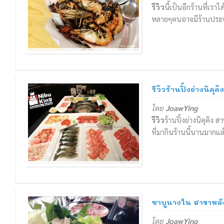
รีวิว
นี้เป็นอีกร้านที่เ
หลายๆคนอาจมีร้านประจำ
อาจจะคิดว่าไม่รู้จะกินร้
ที่น่ามาลองชิมคะ กุ้งก
มันต่างกันตรงรสช...
6 Oct 2014
อ่านรีวิว
รีวิวร้านปิ้งย่างนิคุค
โดย
JoawYing
รีวิว
ร้านปิ้งย่างนิคุคิง
ที่มากินร้านนี้นานมากแล
ไทยหลายเดือนอยู่คะคงจะ
พร้อมที่คีบปิ้งย่าง เตรี
กันแบ...
22 Jul 2014
อ่านรีวิว
ชาบูนางใน สาขาหลั
โดย
JoawYing