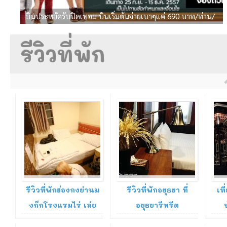
บินประหยัดรับปิดเทอม บินเริ่มต้นจ่ายเบาๆแค่ 690 บาท/ท่าน/
เที่ยวบิน
รีวิวที่พัก
อ่านรีวิว
อ่านรีวิว
10 Jan 2016
16 Oct 2014
17 
รีวิวที่พักฮ่องกงย่านม
รีวิวที่พักอยุธยา ที่
เท
งก๊กโรงแรมไร่ เล่ย
อยุธยารีทรีต
Railei Hotel
(Ayutthaya Retreat)