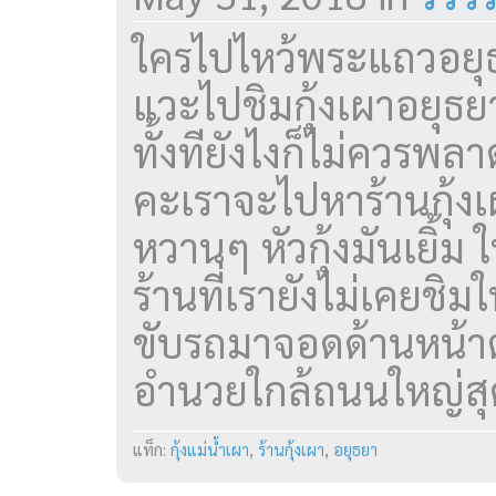
ใครไปไหว้พระแถวอยุธย
แวะไปชิมกุ้งเผาอยุธย
ทั้งทียังไงก็ไม่ควรพลาด
คะเราจะไปหาร้านกุ้งเ
หวานๆ หัวกุ้งมันเยิ้ม 
ร้านที่เรายังไม่เคยช
ขับรถมาจอดด้านหน้า
อำนวยใกล้ถนนใหญ่สุด
แท็ก:
กุ้งแม่น้ำเผา
,
ร้านกุ้งเผา
,
อยุธยา