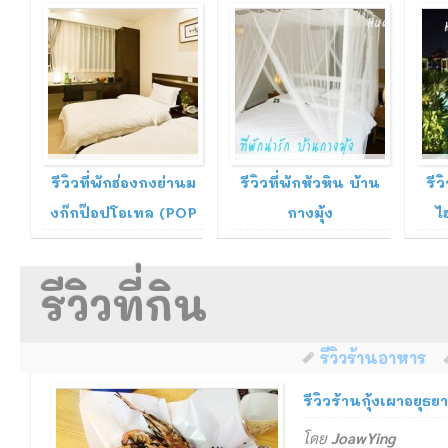
อ่านรีวิว
อ่านรีวิว
15 Jan 2014
25 Oct 2013
10 
รีวิวที่พักฮ่องกงย่านม
รีวิวที่พักหัวหิน บ้าน
รีว
งก๊กป๊อปโอเทล (POP
กางมุ้ง
ไ
Hotel)
รีวิวที่กิน
รีวิวร้านอาหาร
รีวิวร้านกุ้งเผาอยุธ
โดย
JoawYing