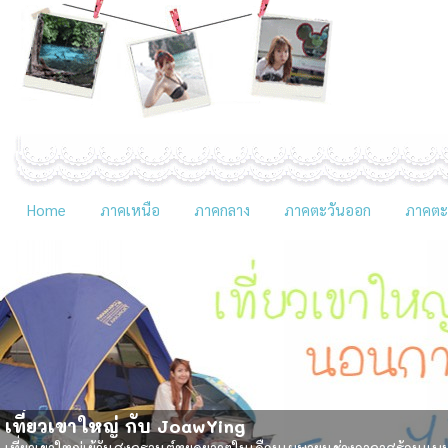
Home
ภาคเหนือ
ภาคกลาง
ภาคตะวันออก
ภาคตะว
เที่ยวเขาใหญ่ กับ JoawYing
เที่ยวเขาใหญ่เย้วันสงกรานต์หยุดยาวๆในเดือนเมษายนช่วงอากาศร้อนแบบนี