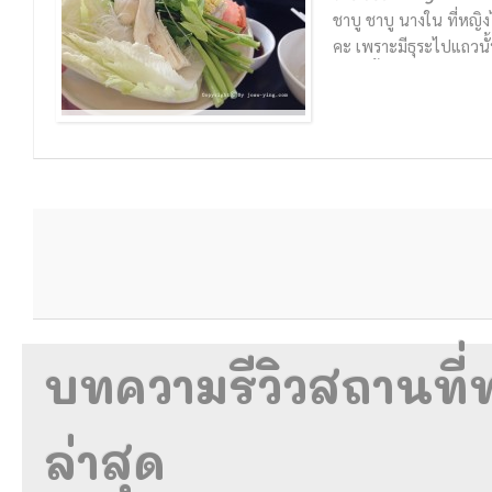
ชาบู ชาบู นางใน ที่หญิ
คะ เพราะมีธุระไปแถวนั
สาขานี้ ความอร่อยเด็ดของร
บาง แล้ววางแผ่ไปหน่อย 
น้ำซอสสีดำๆ...
11 Jul 2014
อ่านรีวิว
บทความรีวิวสถานที่ท
ล่าสุด