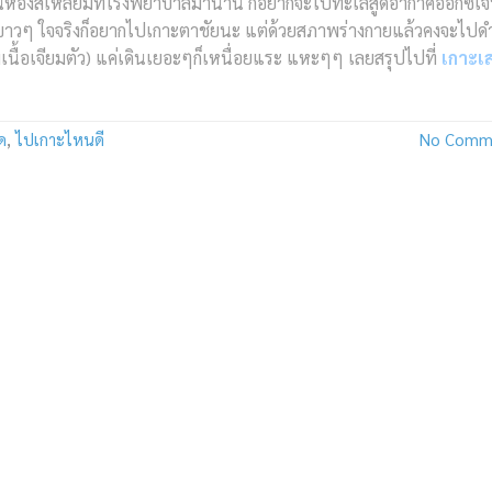
ในห้องสี่เหลี่ยมที่โรงพยาบาลมานาน ก็อยากจะไปทะเลสูดอากาศออกซิเ
ยขาวๆ ใจจริงก็อยากไปเกาะตาชัยนะ แต่ด้วยสภาพร่างกายแล้วคงจะไปด
ยมเนื้อเจียมตัว) แค่เดินเยอะๆก็เหนื่อยแระ แหะๆๆ เลยสรุปไปที่
เกาะเ
็ด
,
ไปเกาะไหนดี
No Comm