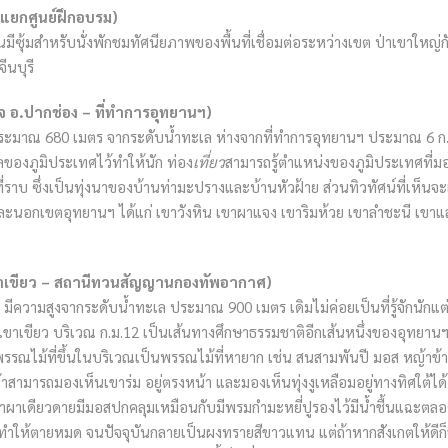
-แยกศูนย์ฝึกอบรม)
นมีซุ้มสำหรับนั่งพักชมทัศนียภาพของพื้นที่เชื่อมต่อระหว่างเขต ป่าเขาใหญ่กับ
นบุรี
วจ อ.ปากช่อง – ที่ทำการอุทยานฯ)
ูงประมาณ 680 เมตร จากระดับน้ำทะเล ห่างจากที่ทำการอุทยานฯ ประมาณ 6 ก.
ลของภูมิประเทศไว้ทำให้นัก ท่อง
เที่ยว
สามารถรู้ตำแหน่งของภูมิประเทศที่ม
ี่ราบ ซึ่งเป็นทุ่งนาของบ้านท่ามะปรางและบ้านหัวฝ้าย ส่วนทิวทัศน์ที่เห็นจะ
 และนอกเขตอุทยานฯ ได้แก่ เขาวังหิน เขาผาแจง เขาริมห้วย เขาลำชะนี เขา
เขาเขียว – สถานีทวนสัญญานกองทัพอากาศ)
าย มีความสูงจากระดับน้ำทะเล ประมาณ 900 เมตร เดิมไม่ค่อยเป็นที่รู้จักนักแต
นเขาเขียว บริเวณ ก.ม.12 เป็นเส้นทางศึกษาธรรมชาติอีกเส้นหนึ่งของอุทยานฯ
พรรณไม้ที่ขึ้นในบริเวณเป็นพรรณไม้ที่หายาก เช่น สนสามพันปี มอส หญ้าข้า
้าสามารถมองเห็นเขาร่ม อยู่ตรงหน้า และมองเห็นทุ่งงูเหลือมอยู่ทางทิศใต้ได้
าผาเดียวดายมีมอสปกคลุมเหมือนกับมีพรมกำมะหยี่ปูรองไว้มีน้ำชื้นแฉะตลอ
ำให้ตายหมด จนปัจจุบันกลายเป็นผงทรายสีขาวแทน แต่ถ้าหากสังเกตให้ดีก็