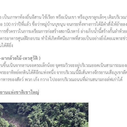
เป็นภาษาท้องถิ่นอีสาน ใช้เรียก หรือเนินเขา หรือภูเขาลูกเล็กๆ เดิมบริเวณนี้
่อ 100 กว่าปีที่แล้ว ชื่อว่าหมู่บ้านบุขนุน จนกระทั่งทางการได้มีคำสั่งให้ย้ายล
รชั่วคราวในการเตรียมการก่อสร้างสถานีเรดาร์ อ่างเก็บน้ำนี้สร้างกั้นลำห้วยเล
รอาคารศูนย์ฝึกอบรม ทำให้เกิดทัศนียภาพที่สวยเป็นอย่างยิ่งโดยเฉพาะช่ว
้ดียิ่ง
ผากล้วยไม้-เหวสุวัติ )
 เดินขึ้นเนินจากลานจอดรถเล็กน้อย จุดชมวิวจะอยู่บริเวณยอดเนินสามารถมอ
อาทิตย์ตกดินได้ดีอีกแห่งหนึ่ง จากบริเวณนี้มีเส้นทางจักรยานเสือภูเขาลั
อาหารของสัตว์ พวก เก้ง กวาง ไปออกบริเวณถนนที่ผ่านสนามกอล์ฟเก่าได้
ทยานแห่งชาติเขาใหญ่