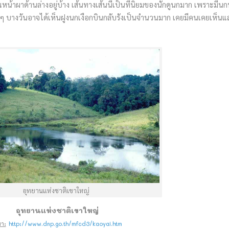
หน้าผาด้านล่างอยู่บ้าง เส้นทางเส้นนี้เป็นที่นิยมของนักดูนกมาก เพราะมีน
ย็นๆ บางวันอาจได้เห็นฝูงนกเงือกบินกลับรังเป็นจำนวนมาก เคยมีคนเคยเห็นแ
อุทยานแห่งชาติเขาใหญ่
อุทยานแห่งชาติเขาใหญ่
มา:
http://www.dnp.go.th/mfcd3/kaoyai.htm