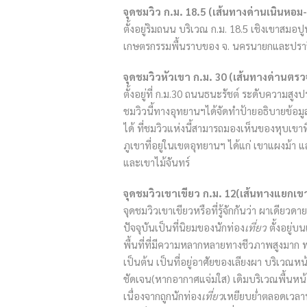
จุดชมวิว ก.ม. 18.5 (เส้นทางด่านเนินหอม
ตั้งอยู่ริมถนน บริเวณ ก.ม. 18.5 เชิงเขาสมอปู
เกษตรกรรมพื้นราบของ จ. นครนายกและปราจี
จุดชมวิวหัวเขา ก.ม. 30 (เส้นทางด่านตร
ตั้งอยู่ที่ ก.ม.30 ถนนธนะรัชต์ ระดับความส
ชมวิวนี้ทางอุทยานฯได้จัดทำป้ายอธิบายข้อมู
ได้ ที่ชมวิวแห่งนี้สามารถมองเห็นของหุบเขาท
ภูเขาที่อยู่ในเขตอุทยานฯ ได้แก่ เขาแผงม้า
และเขาไม้จันทร์
จุดชมวิวเขาเขียว ก.ม. 12(เส้นทางแยก
จุดชมวิวเขาเขียวหรือที่รู้จักกันว่า ผาเดียวด
ปัจจุบันเป็นที่นิยมของนักท่อง
เที่ยว
ตั้งอยู่บ
พื้นที่ที่มีความหลากหลายทางชีวภาพสูงมาก 
เป็นต้น เป็นที่อยู่อาศัยของเลียงผา บริเวณหน
ชัดเจน(หากอากาศแจ่มใส) เดิมบริเวณพื้นหน้
เนื่องจากถูกนักท่อง
เที่ยว
เหยียบย่ำตลอดเวลาท