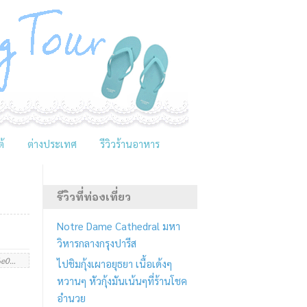
้
ต่างประเทศ
รีวิวร้านอาหาร
รีวิวที่ท่องเที่ยว
Notre Dame Cathedral มหา
วิหารกลางกรุงปารีส
https://joaw-ying.com/travel/%e0%b8%ad%e0%b8%b8%e0%b8%97%e0%b8%a2%e0%b8%b2%e0%b8%99%e0%b9%81%e0%b8%ab%e0%b9%88%e0%b8%87%e0%b8%8a%e0%b8%b2%e0%b8%95%e0%b8%b4%e0%b9%80%e0%b8%82%e0%b8%b2%e0%b9%83%e0%b8%ab%e0%b8%8d%e0%b9%88/
ไปชิมกุ้งเผาอยุธยา เนื้อเด้งๆ
หวานๆ หัวกุ้งมันเน้นๆที่ร้านโชค
อำนวย