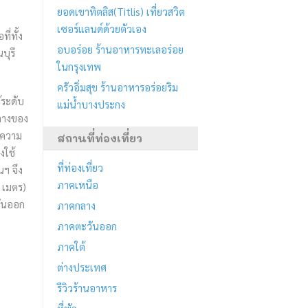
ยอดเขาทิตลิส(Titlis) เที่ยวสวิต
เซอร์แลนด์ด้วยตัวเอง
ี่ทั้ง
อบอร่อย ร้านอาหารทะเลอร่อย
บุรี
ในกรุงเทพ
ครัวอิ่มสุข ร้านอาหารอร่อยริม
้ระดับ
แม่น้ำบางประกง
ลางของ
งความ
สถานที่ท่องเที่ยว
งใช้
ที่ท่องเที่ยว
ฯ จึง
ภาคเหนือ
 เมตร)
วันออก
ภาคกลาง
ภาคตะวันออก
ภาคใต้
ต่างประเทศ
รีวิวร้านอาหาร