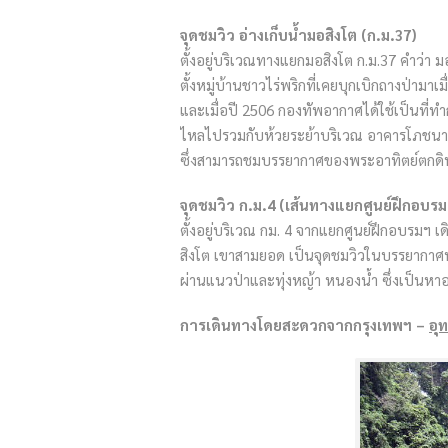
จุดชมวิว อ่างเก็บน้ำมอสิงโต (ก.ม.37)
ตั้งอยู่บริเวณทางแยกมอสิงโต ก.ม.37 คำว่า มอ 
ตั้งหมู่บ้านชาวไร่พริกที่เคยบุกเบิกถางป่ามาเมื
และเมื่อปี 2506 กองทัพอากาศได้ใช้เป็นที่ทำกา
ไหลไปรวมกับห้วยระย้าบริเวณ อาคารโภชนาคา
ซึ่งสามารถชมบรรยากาศของพระอาทิตย์ตกดินได
จุดชมวิว ก.ม.4 (เส้นทางแยกศูนย์ฝึกอบรม-
ตั้งอยู่บริเวณ กม. 4 จากแยกศูนย์ฝึกอบรมฯ
สิงโต เขาสามยอด เป็นจุดชมวิวในบรรยากาศพระ
ผ่านแนวป่าและทุ่งหญ้า หนองน้ำ ซึ่งเป็นหา
การเดินทางโดยสะดวกจากกรุงเทพฯ –
อุ