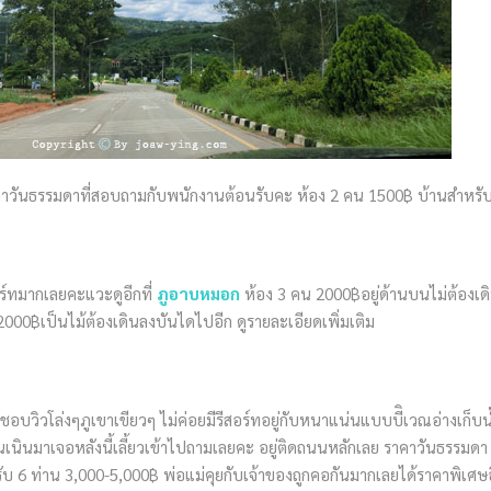
าวันธรรมดาที่สอบถามกับพนักงานต้อนรับคะ ห้อง 2 คน 1500฿ บ้านสำหรั
ร์ทมากเลยคะแวะดูอีกที่
ภูอาบหมอก
ห้อง 3 คน 2000฿อยู่ด้านบนไม่ต้องเ
2000฿เป็นไม้ต้องเดินลงบันไดไปอีก ดูรายละเอียดเพิ่มเติม
อบวิวโล่งๆภูเขาเขียวๆ ไม่ค่อยมีรีสอร์ทอยู่กับหนาแน่นแบบบีิเวณอ่างเก็บน้
้นเนินมาเจอหลังนี้เลี้ยวเข้าไปถามเลยคะ อยู่ติดถนนหลักเลย ราคาวันธรรมดา
 6 ท่าน 3,000-5,000฿ พ่อแม่คุยกับเจ้าของถูกคอกันมากเลยได้ราคาพิเศษอ