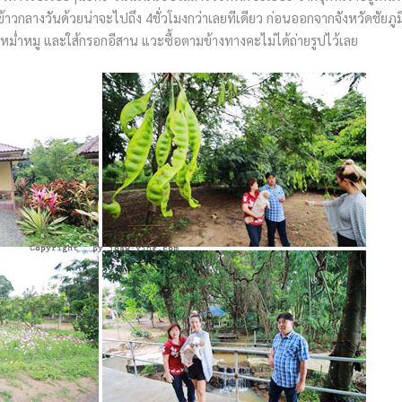
้าวกลางวันด้วยน่าจะไปถึง 4ชั่วโมงกว่าเลยทีเดียว ก่อนออกจากจังหวัดชัยภูม
อ หม่ำหมู และใส้กรอกอีสาน แวะซื้อตามข้างทางคะไม่ได้ถ่ายรูปไว้เลย