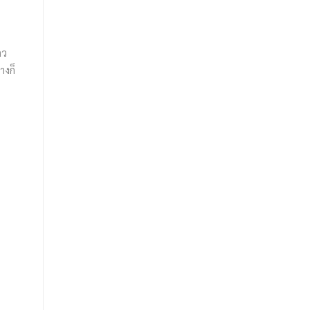
ถว
างก็