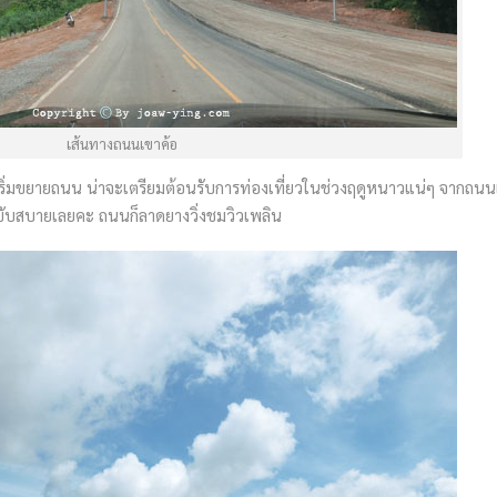
เส้นทางถนนเขาค้อ
งเริ่มขยายถนน น่าจะเตรียมต้อนรับการท่องเที่ยวในช่วงฤดูหนาวแน่ๆ จากถน
นขับสบายเลยคะ ถนนก็ลาดยางวิ่งชมวิวเพลิน