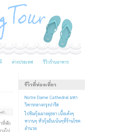
้
ต่างประเทศ
รีวิวร้านอาหาร
รีวิวที่ท่องเที่ยว
Notre Dame Cathedral มหา
วิหารกลางกรุงปารีส
https://joaw-ying.com/travel/%e0%b9%80%e0%b8%82%e0%b8%b2%e0%b8%84%e0%b9%89%e0%b8%ad%e0%b8%ab%e0%b8%99%e0%b9%89%e0%b8%b2%e0%b8%9d%e0%b8%99-2016/
ไปชิมกุ้งเผาอยุธยา เนื้อเด้งๆ
หวานๆ หัวกุ้งมันเน้นๆที่ร้านโชค
ที่พัก
อำนวย
นทางไป