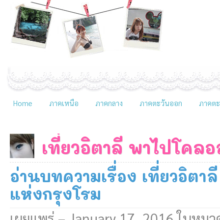
Home
ภาคเหนือ
ภาคกลาง
ภาคตะวันออก
ภาคตะว
เที่ยวอิตาลี พาไปโคล
อ่านบทความเรื่อง เที่ยวอิต
แห่งกรุงโรม
เผยแพร่ – January 17, 2016
ในหมว