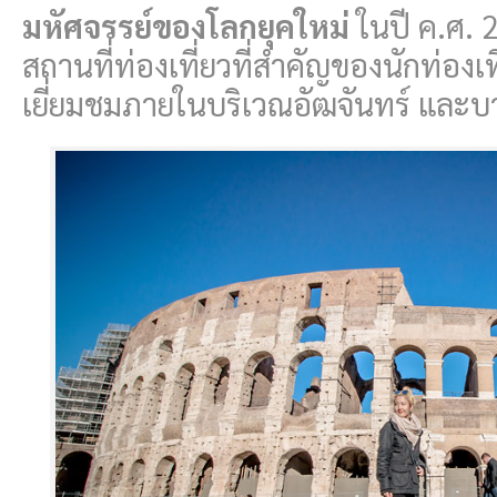
มหัศจรรย์ของโลกยุคใหม่
ในปี ค.ศ. 2
สถานที่ท่องเที่ยวที่สำคัญของนักท่องเ
เยี่ยมชมภายในบริเวณอัฒจันทร์ และบ