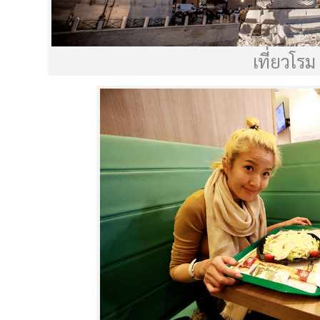
เที่ยวโรม