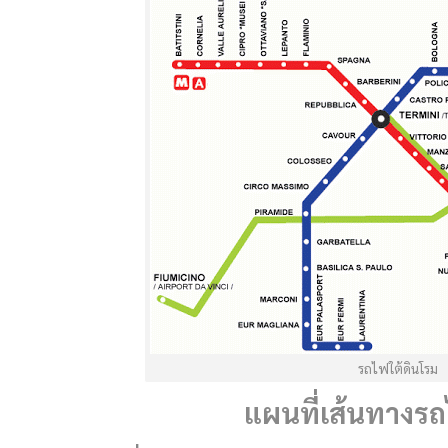
รถไฟใต้ดินโรม
แผนที่เส้นทางร