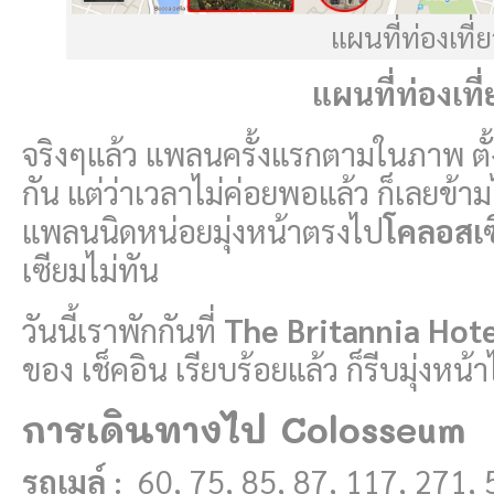
แผนที่ท่องเที่
แผนที่ท่องเที
จริงๆแล้ว แพลนครั้งแรกตามในภาพ ตั้
กัน แต่ว่าเวลาไม่ค่อยพอแล้ว ก็เลยข้
แพลนนิดหน่อยมุ่งหน้าตรงไป
โคลอสเ
เซียมไม่ทัน
วันนี้เราพักกันที่
The Britannia Hot
ของ เช็คอิน เรียบร้อยแล้ว ก็รีบมุ่งหน
การเดินทางไป Colosseum
รถเมล์
: 60, 75, 85, 87, 117, 271, 