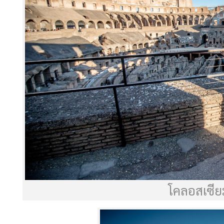
โคลอสเซีย