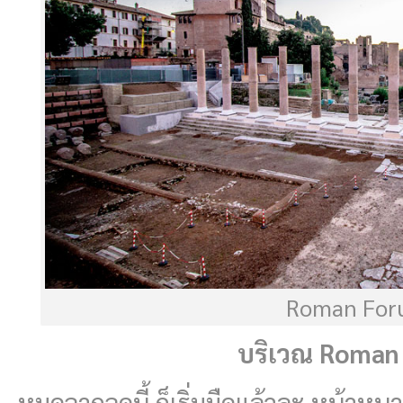
Roman Fo
บริเวณ Roman
หมดจากจุดนี้ ก็เริ่มมืดแล้วละ หน้าหนา