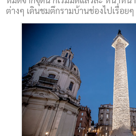
ต่างๆ เดินชมตึกรามบ้านช่องไปเรื่อยๆ