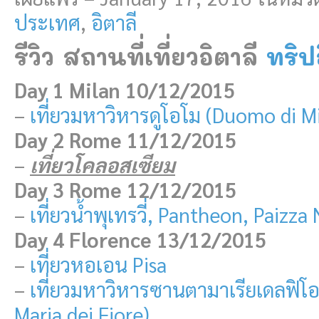
ประเทศ
,
อิตาลี
รีวิว สถานที่เที่ยวอิตาลี
ทริป
Day 1 Milan 10/12/2015
–
เที่ยวมหาวิหารดูโอโม (Duomo di M
Day 2 Rome 11/12/2015
–
เที่ยวโคลอสเซียม
Day 3 Rome 12/12/2015
–
เที่ยวน้ำพุเทรวี่, Pantheon, Paiz
Day 4 Florence 13/12/2015
–
เที่ยวหอเอน Pisa
–
เที่ยวมหาวิหารซานตามาเรียเดลฟิโอ
Maria dei Fiore)