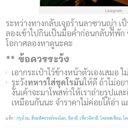
Lasagnam
ระหว่างทางกลับเจอร้านลาซานญ่า เป็
ลองเข้าไปกินเป็นมื้อค่ำก่อนกลับที่พัก ช
โอกาศลองหาดูนะคะ
** ข้อควรระวัง
เอากระเป๋าไว้ข้างหน้าตัวเองเสมอ ไม่
ระวัง
ทหารใส่ชุดโรมัน
ให้ดี ถ้าไม่อ
งั้นเค้าจะมาโพสท่าให้เราถ่ายรูปและ
เหมือนกันนะ จำราคาไม่ค่อยได้อ่า แต่
แท็ก :
กรุงโรม
,
สิ่งมหัศจรรย์ของโลก
,
อิตาลี
,
เที่ยวอิตาลี
,
โคลอสเซียม
,
โคล